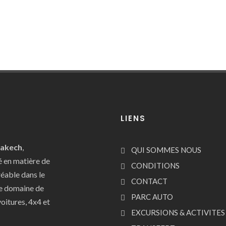
LIENS
rakech
,
QUI SOMMES NOUS
é en matière de
CONDITIONS
réable dans le
CONTACT
le domaine de
PARC AUTO
oitures, 4x4 et
EXCURSIONS & ACTIVITES