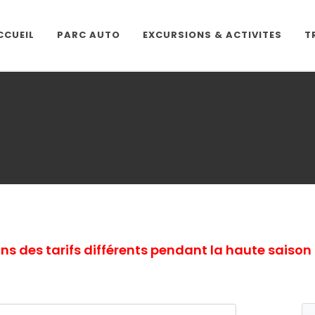
CCUEIL
PARC AUTO
EXCURSIONS & ACTIVITES
T
s des tarifs différents pendant la haute saison 