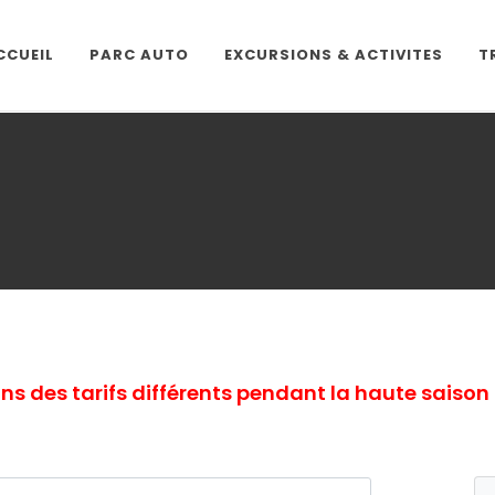
CCUEIL
PARC AUTO
EXCURSIONS & ACTIVITES
T
s des tarifs différents pendant la haute saison 