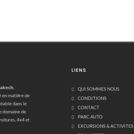
LIENS
rakech
,
QUI SOMMES NOUS
é en matière de
CONDITIONS
réable dans le
CONTACT
le domaine de
PARC AUTO
oitures, 4x4 et
EXCURSIONS & ACTIVITES